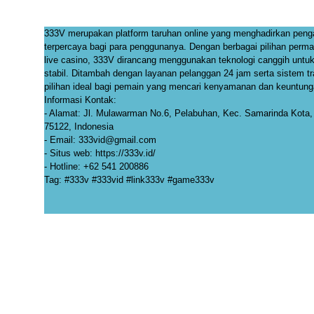
333V
merupakan platform taruhan online yang menghadirkan peng
terpercaya bagi para penggunanya. Dengan berbagai pilihan permain
live casino, 333V dirancang menggunakan teknologi canggih unt
stabil. Ditambah dengan layanan pelanggan 24 jam serta sistem 
pilihan ideal bagi pemain yang mencari kenyamanan dan keuntung
Informasi Kontak:
- Alamat: Jl. Mulawarman No.6, Pelabuhan, Kec. Samarinda Kota
75122, Indonesia
- Email: 333vid@gmail.com
- Situs web:
https://333v.id/
- Hotline: +62 541 200886
Tag: #333v #333vid #link333v #game333v